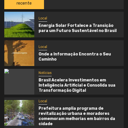
recente
Local
Energia Solar Fortalece a Transição
para um Futuro Sustentável no Brasil
Local
Onde a Informação Encontra o Seu
Caminho
Notícias
Brasil Acelera Investimentos em
Inteligência Artificial e Consolida sua
Transformação Digital
Local
Prefeitura amplia programa de
revitalização urbana e moradores
comemoram melhorias em bairros da
cidade