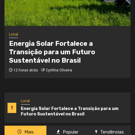
Local
Onde a Informação Encontra o Seu
Caminho
3 semanas atrás
Cynthia Oliveira
Local
1
Energia Solar Fortalece a Transição para um
Futuro Sustentável no Brasil
Mais
Popular
Tendências