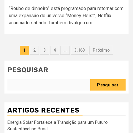
“Roubo de dinheiro” está programado para retornar com
uma expansão do universo “Money Heist”, Netflix
anunciado sábado. Também divulgou um...
Paginação
1
2
3
4
…
3.163
Próximo
dos
conteúdos
PESQUISAR
Pesquisar
ARTIGOS RECENTES
Energia Solar Fortalece a Transição para um Futuro
Sustentável no Brasil