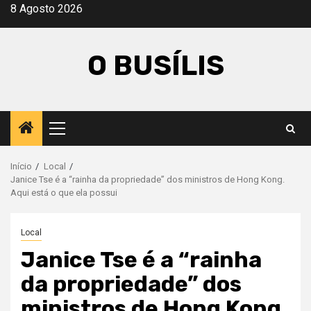
Avançar
8 Agosto 2026
para
o
O BUSÍLIS
conteúdo
Menu
principal
Início
Local
Janice Tse é a “rainha da propriedade” dos ministros de Hong Kong.
Aqui está o que ela possui
Local
Janice Tse é a “rainha
da propriedade” dos
ministros de Hong Kong.