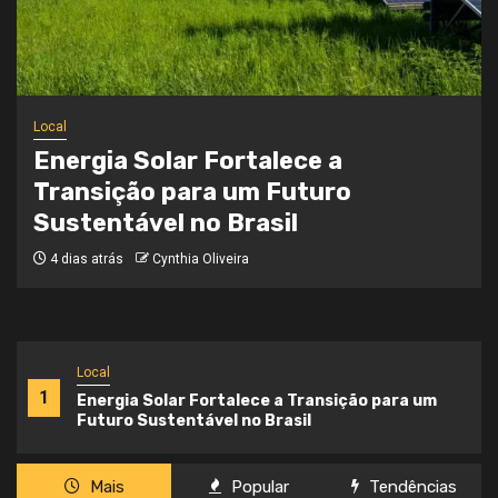
Local
Onde a Informação Encontra o Seu
Caminho
4 semanas atrás
Cynthia Oliveira
Local
1
Energia Solar Fortalece a Transição para um
Futuro Sustentável no Brasil
Mais
Popular
Tendências