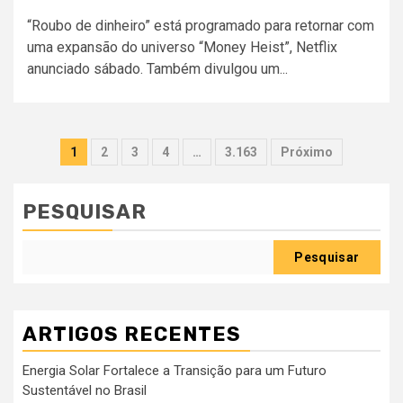
“Roubo de dinheiro” está programado para retornar com
uma expansão do universo “Money Heist”, Netflix
anunciado sábado. Também divulgou um...
Paginação
1
2
3
4
…
3.163
Próximo
dos
conteúdos
PESQUISAR
Pesquisar
ARTIGOS RECENTES
Energia Solar Fortalece a Transição para um Futuro
Sustentável no Brasil