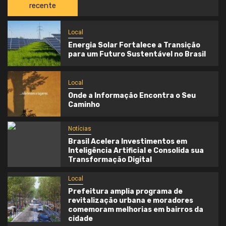
recente
Local
Energia Solar Fortalece a Transição
para um Futuro Sustentável no Brasil
Local
Onde a Informação Encontra o Seu
Caminho
Notícias
Brasil Acelera Investimentos em
Inteligência Artificial e Consolida sua
Transformação Digital
Local
Prefeitura amplia programa de
revitalização urbana e moradores
comemoram melhorias em bairros da
cidade