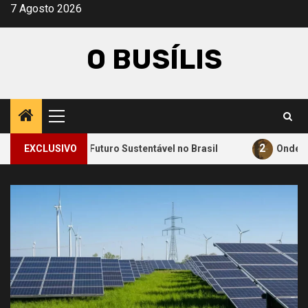
Avançar
7 Agosto 2026
para
o
O BUSÍLIS
conteúdo
Menu
principal
2
ara um Futuro Sustentável no Brasil
EXCLUSIVO
Onde a Informação