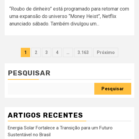
“Roubo de dinheiro” está programado para retornar com
uma expansão do universo “Money Heist”, Netflix
anunciado sábado. Também divulgou um...
Paginação
1
2
3
4
…
3.163
Próximo
dos
conteúdos
PESQUISAR
Pesquisar
ARTIGOS RECENTES
Energia Solar Fortalece a Transição para um Futuro
Sustentável no Brasil