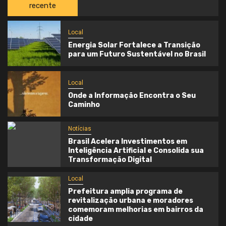
recente
Local
Energia Solar Fortalece a Transição
para um Futuro Sustentável no Brasil
Local
Onde a Informação Encontra o Seu
Caminho
Notícias
Brasil Acelera Investimentos em
Inteligência Artificial e Consolida sua
Transformação Digital
Local
Prefeitura amplia programa de
revitalização urbana e moradores
comemoram melhorias em bairros da
cidade