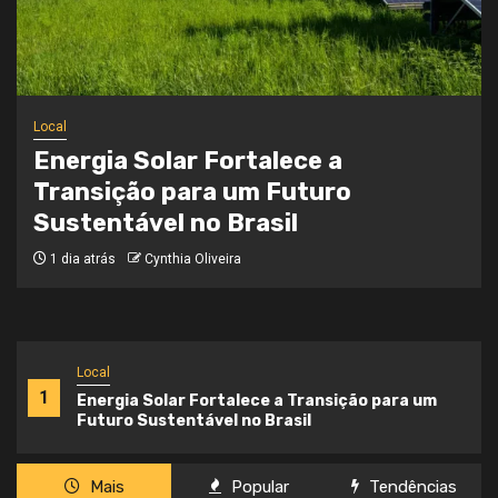
Local
Onde a Informação Encontra o Seu
Caminho
3 semanas atrás
Cynthia Oliveira
Local
1
Energia Solar Fortalece a Transição para um
Futuro Sustentável no Brasil
Mais
Popular
Tendências