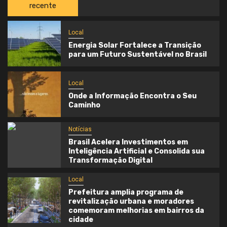
recente
Local
Energia Solar Fortalece a Transição
para um Futuro Sustentável no Brasil
Local
Onde a Informação Encontra o Seu
Caminho
Notícias
Brasil Acelera Investimentos em
Inteligência Artificial e Consolida sua
Transformação Digital
Local
Prefeitura amplia programa de
revitalização urbana e moradores
comemoram melhorias em bairros da
cidade