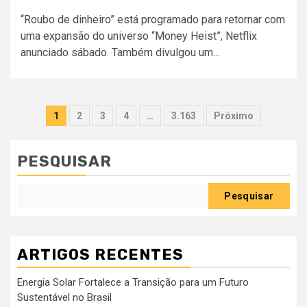
“Roubo de dinheiro” está programado para retornar com
uma expansão do universo “Money Heist”, Netflix
anunciado sábado. Também divulgou um...
Paginação
1
2
3
4
…
3.163
Próximo
dos
conteúdos
PESQUISAR
Pesquisar
ARTIGOS RECENTES
Energia Solar Fortalece a Transição para um Futuro
Sustentável no Brasil