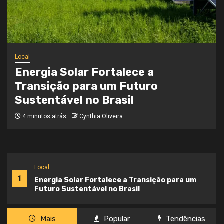
Local
Onde a Informação Encontra o Seu
Caminho
3 semanas atrás
Cynthia Oliveira
Local
1
Energia Solar Fortalece a Transição para um
Futuro Sustentável no Brasil
Mais
Popular
Tendências