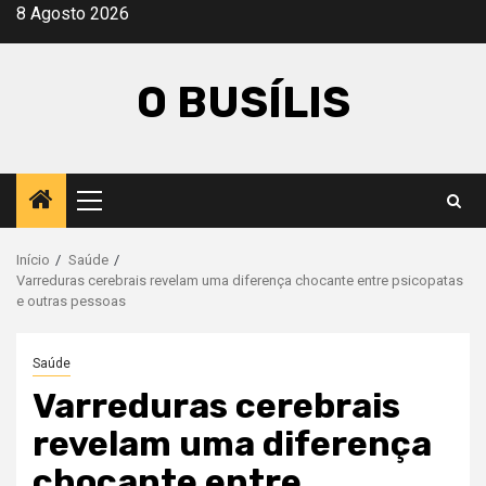
Avançar
8 Agosto 2026
para
o
O BUSÍLIS
conteúdo
Menu
principal
Início
Saúde
Varreduras cerebrais revelam uma diferença chocante entre psicopatas
e outras pessoas
Saúde
Varreduras cerebrais
revelam uma diferença
chocante entre