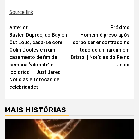
Source link
Navegação
Anterior
Próximo
Baylen Dupree, do Baylen
Homem é preso após
de
Out Loud, casa-se com
corpo ser encontrado no
artigos
Colin Dooley em um
topo de um jardim em
casamento de fim de
Bristol | Notícias do Reino
semana ‘vibrante’ e
Unido
‘colorido’ – Just Jared –
Notícias e fofocas de
celebridades
MAIS HISTÓRIAS