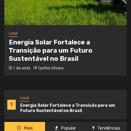
Local
Onde a Informação Encontra o Seu
Caminho
3 semanas atrás
Cynthia Oliveira
Local
1
Energia Solar Fortalece a Transição para um
Futuro Sustentável no Brasil
Mais
Popular
Tendências