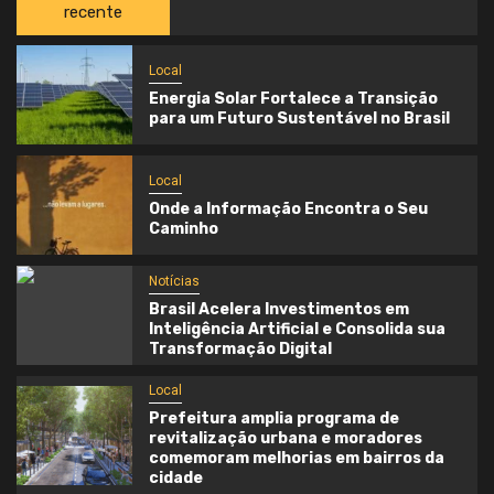
recente
Local
Energia Solar Fortalece a Transição
para um Futuro Sustentável no Brasil
Local
Onde a Informação Encontra o Seu
Caminho
Notícias
Brasil Acelera Investimentos em
Inteligência Artificial e Consolida sua
Transformação Digital
Local
Prefeitura amplia programa de
revitalização urbana e moradores
comemoram melhorias em bairros da
cidade