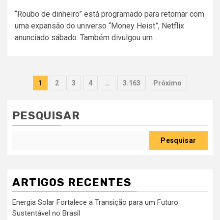
“Roubo de dinheiro” está programado para retornar com
uma expansão do universo “Money Heist”, Netflix
anunciado sábado. Também divulgou um...
Paginação
1
2
3
4
…
3.163
Próximo
dos
conteúdos
PESQUISAR
Pesquisar
ARTIGOS RECENTES
Energia Solar Fortalece a Transição para um Futuro
Sustentável no Brasil