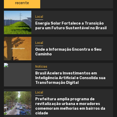
recente
Local
Energia Solar Fortalece a Transição
para um Futuro Sustentável no Brasil
Local
Onde a Informação Encontra o Seu
Caminho
Notícias
Brasil Acelera Investimentos em
Inteligência Artificial e Consolida sua
Transformação Digital
Local
Prefeitura amplia programa de
revitalização urbana e moradores
comemoram melhorias em bairros da
cidade