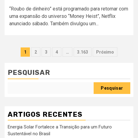
“Roubo de dinheiro” está programado para retornar com
uma expansão do universo “Money Heist”, Netflix
anunciado sábado. Também divulgou um...
Paginação
1
2
3
4
…
3.163
Próximo
dos
conteúdos
PESQUISAR
Pesquisar
ARTIGOS RECENTES
Energia Solar Fortalece a Transição para um Futuro
Sustentável no Brasil