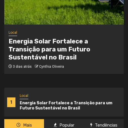
Local
Onde a Informação Encontra o Seu
Caminho
3 semanas atrás
Cynthia Oliveira
Local
1
Energia Solar Fortalece a Transição para um
Futuro Sustentável no Brasil
Mais
Popular
Tendências