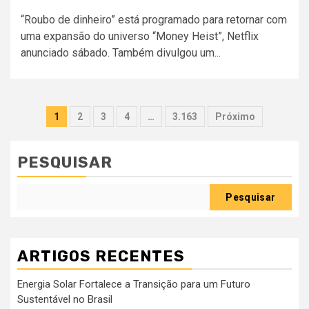
“Roubo de dinheiro” está programado para retornar com
uma expansão do universo “Money Heist”, Netflix
anunciado sábado. Também divulgou um...
Paginação
1
2
3
4
…
3.163
Próximo
dos
conteúdos
PESQUISAR
Pesquisar
ARTIGOS RECENTES
Energia Solar Fortalece a Transição para um Futuro
Sustentável no Brasil