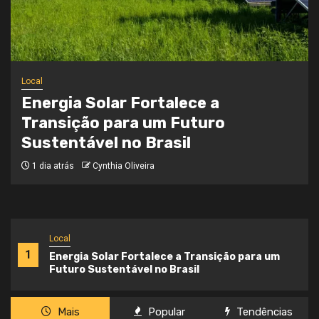
Local
Onde a Informação Encontra o Seu
Caminho
3 semanas atrás
Cynthia Oliveira
Local
1
Energia Solar Fortalece a Transição para um
Futuro Sustentável no Brasil
Mais
Popular
Tendências