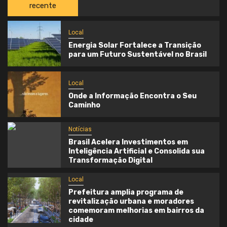
recente
Local
Energia Solar Fortalece a Transição
para um Futuro Sustentável no Brasil
Local
Onde a Informação Encontra o Seu
Caminho
Notícias
Brasil Acelera Investimentos em
Inteligência Artificial e Consolida sua
Transformação Digital
Local
Prefeitura amplia programa de
revitalização urbana e moradores
comemoram melhorias em bairros da
cidade