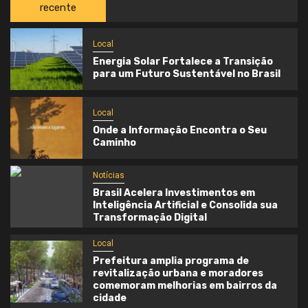
recente
Local
Energia Solar Fortalece a Transição
para um Futuro Sustentável no Brasil
Local
Onde a Informação Encontra o Seu
Caminho
Notícias
Brasil Acelera Investimentos em
Inteligência Artificial e Consolida sua
Transformação Digital
Local
Prefeitura amplia programa de
revitalização urbana e moradores
comemoram melhorias em bairros da
cidade