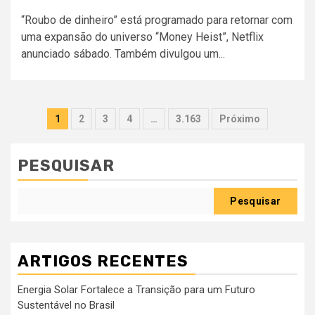
“Roubo de dinheiro” está programado para retornar com
uma expansão do universo “Money Heist”, Netflix
anunciado sábado. Também divulgou um...
Paginação
1
2
3
4
…
3.163
Próximo
dos
conteúdos
PESQUISAR
Pesquisar
ARTIGOS RECENTES
Energia Solar Fortalece a Transição para um Futuro
Sustentável no Brasil