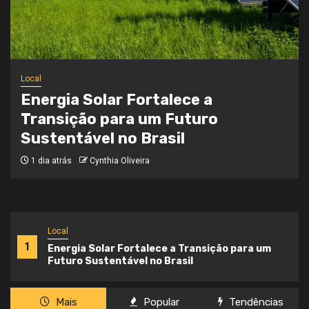
Local
Onde a Informação Encontra o Seu
Caminho
3 semanas atrás
Cynthia Oliveira
Local
1
Energia Solar Fortalece a Transição para um
Futuro Sustentável no Brasil
Mais
Popular
Tendências