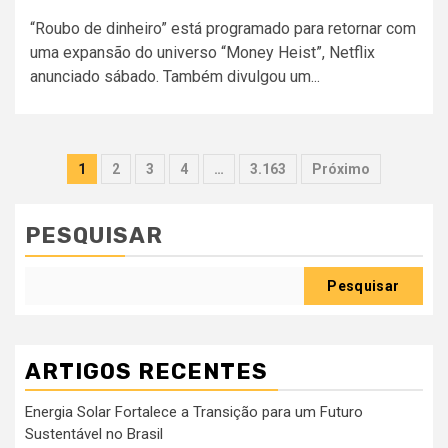
“Roubo de dinheiro” está programado para retornar com
uma expansão do universo “Money Heist”, Netflix
anunciado sábado. Também divulgou um...
Paginação
1
2
3
4
…
3.163
Próximo
dos
conteúdos
PESQUISAR
Pesquisar
ARTIGOS RECENTES
Energia Solar Fortalece a Transição para um Futuro
Sustentável no Brasil