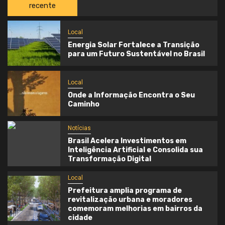
recente
Local
Energia Solar Fortalece a Transição
para um Futuro Sustentável no Brasil
Local
Onde a Informação Encontra o Seu
Caminho
Notícias
Brasil Acelera Investimentos em
Inteligência Artificial e Consolida sua
Transformação Digital
Local
Prefeitura amplia programa de
revitalização urbana e moradores
comemoram melhorias em bairros da
cidade