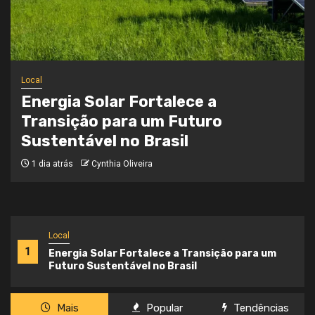
Local
Onde a Informação Encontra o Seu
Caminho
3 semanas atrás
Cynthia Oliveira
Local
1
Energia Solar Fortalece a Transição para um
Futuro Sustentável no Brasil
Mais
Popular
Tendências