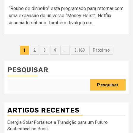
“Roubo de dinheiro” está programado para retornar com
uma expansão do universo “Money Heist”, Netflix
anunciado sábado. Também divulgou um...
Paginação
1
2
3
4
…
3.163
Próximo
dos
conteúdos
PESQUISAR
Pesquisar
ARTIGOS RECENTES
Energia Solar Fortalece a Transição para um Futuro
Sustentável no Brasil