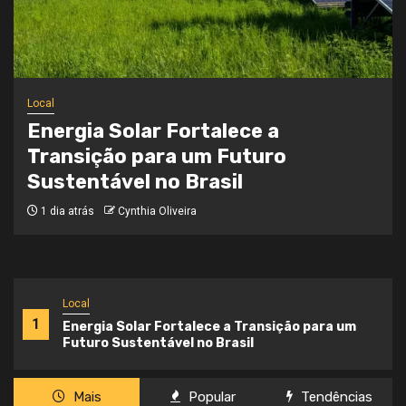
Local
Onde a Informação Encontra o Seu
Caminho
3 semanas atrás
Cynthia Oliveira
Local
1
Energia Solar Fortalece a Transição para um
Futuro Sustentável no Brasil
Mais
Popular
Tendências