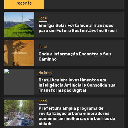
recente
Local
Energia Solar Fortalece a Transição
para um Futuro Sustentável no Brasil
Local
Onde a Informação Encontra o Seu
Caminho
Notícias
Brasil Acelera Investimentos em
Inteligência Artificial e Consolida sua
Transformação Digital
Local
Prefeitura amplia programa de
revitalização urbana e moradores
comemoram melhorias em bairros da
cidade