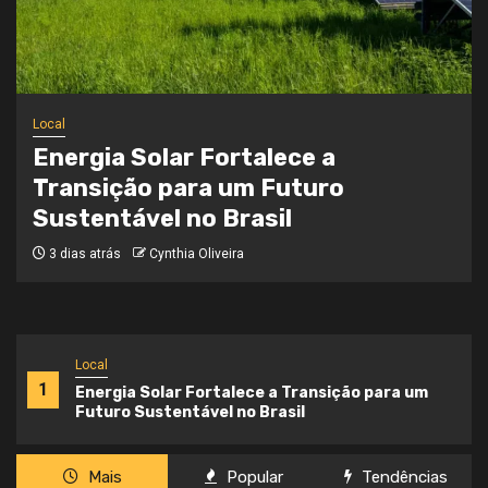
Local
Onde a Informação Encontra o Seu
Caminho
3 semanas atrás
Cynthia Oliveira
Local
1
Energia Solar Fortalece a Transição para um
Futuro Sustentável no Brasil
Mais
Popular
Tendências