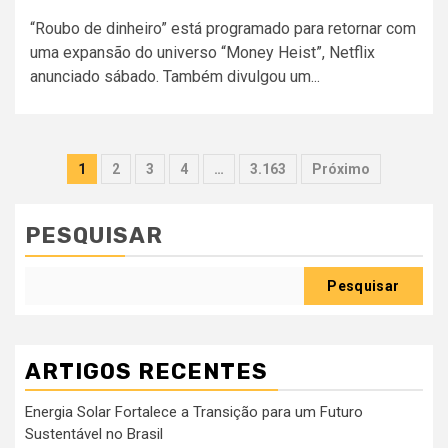
“Roubo de dinheiro” está programado para retornar com
uma expansão do universo “Money Heist”, Netflix
anunciado sábado. Também divulgou um...
Paginação
1
2
3
4
…
3.163
Próximo
dos
conteúdos
PESQUISAR
Pesquisar
ARTIGOS RECENTES
Energia Solar Fortalece a Transição para um Futuro
Sustentável no Brasil