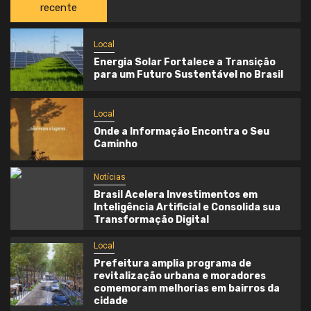
recente
Local
Energia Solar Fortalece a Transição
para um Futuro Sustentável no Brasil
Local
Onde a Informação Encontra o Seu
Caminho
Notícias
Brasil Acelera Investimentos em
Inteligência Artificial e Consolida sua
Transformação Digital
Local
Prefeitura amplia programa de
revitalização urbana e moradores
comemoram melhorias em bairros da
cidade