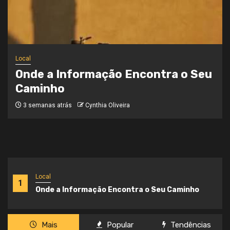
Notícias
Brasil Acelera Investimentos em
Inteligência Artificial e Consolida
sua Transformação Digital
3 semanas atrás
Cynthia Oliveira
Local
1
Onde a Informação Encontra o Seu Caminho
Mais
Popular
Tendências