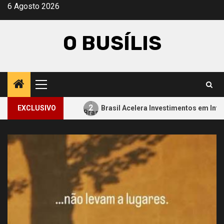
Avançar
6 Agosto 2026
para
o
O BUSÍLIS
conteúdo
Menu
principal
2
minho
EXCLUSIVO
Brasil Acelera Investimentos em Inteligência Arti