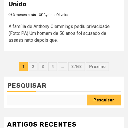
Unido
3 meses atrás
Cynthia Oliveira
A família de Anthony Clemmings pediu privacidade
(Foto: PA) Um homem de 50 anos foi acusado de
assassinato depois que...
Paginação
1
2
3
4
…
3.163
Próximo
dos
conteúdos
PESQUISAR
Pesquisar
ARTIGOS RECENTES