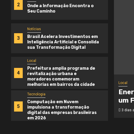
2
Onde a Informação Encontra o
Seu Caminho
Notícias
Brasil Acelera Investimentos em
3
Inteligência Artificial e Consolida
sua Transformação Digital
Local
Prefeitura amplia programa de
4
revitalização urbana e
moradores comemoram
Local
melhorias em bairros da cidade
Ener
Tecnologia
um F
Computação em Nuvem
5
impulsiona a transformação
3 dias 
digital das empresas brasileiras
em 2026