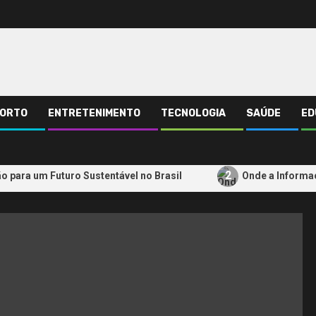
ORTO
ENTRETENIMENTO
TECNOLOGIA
SAÚDE
ED
ump
EUA e Canadá
Irã
Estados Unidos
Militares
2
ão para um Futuro Sustentável no Brasil
Onde a Informa