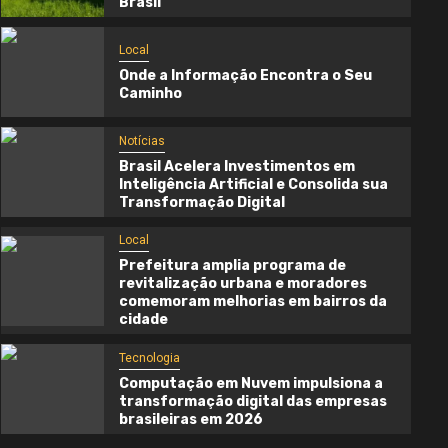
Brasil
Local
Onde a Informação Encontra o Seu
Caminho
Notícias
Brasil Acelera Investimentos em
Inteligência Artificial e Consolida sua
Transformação Digital
Local
Prefeitura amplia programa de
Local
revitalização urbana e moradores
comemoram melhorias em bairros da
Onde a Informação Encontra o Seu
cidade
Caminho
Tecnologia
3 semanas atrás
Cynthia Oliveira
Computação em Nuvem impulsiona a
transformação digital das empresas
brasileiras em 2026