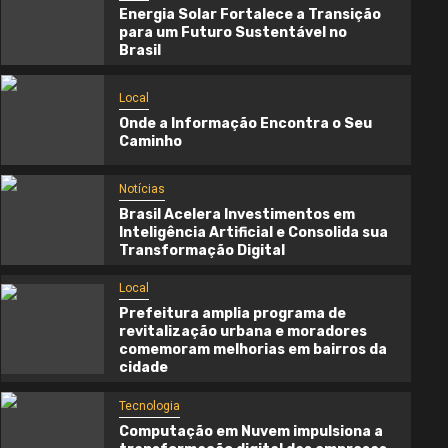
Energia Solar Fortalece a Transição
para um Futuro Sustentável no
Brasil
Local
Onde a Informação Encontra o Seu
Caminho
Notícias
Brasil Acelera Investimentos em
Inteligência Artificial e Consolida sua
Transformação Digital
Local
Prefeitura amplia programa de
Local
revitalização urbana e moradores
comemoram melhorias em bairros da
Onde a Informação Encontra o Seu
cidade
Caminho
Tecnologia
3 semanas atrás
Cynthia Oliveira
Computação em Nuvem impulsiona a