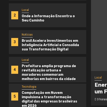
Local
2
Onde a Informação Encontra o
Seu Caminho
Notícias
Brasil Acelera Investimentos em
3
Inteligência Artificial e Consolida
sua Transformação Digital
Local
Prefeitura amplia programa de
4
revitalização urbana e
moradores comemoram
Local
melhorias em bairros da cidade
Ener
Tecnologia
um F
Computação em Nuvem
5
impulsiona a transformação
3 horas
digital das empresas brasileiras
em 2026