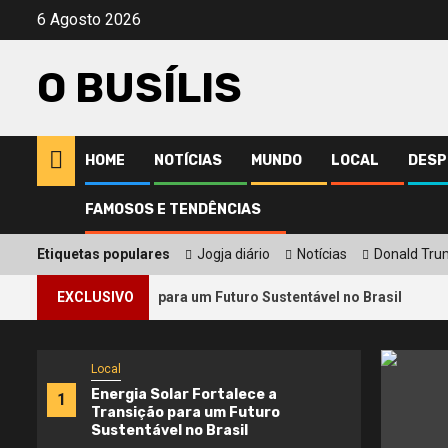
Avançar
6 Agosto 2026
para
o
O BUSÍLIS
conteúdo
HOME
NOTÍCIAS
MUNDO
LOCAL
DESP
FAMOSOS E TENDÊNCIAS
Etiquetas populares
Jogja diário
Notícias
Donald Tr
2
e a Transição para um Futuro Sustentável no Brasil
EXCLUSIVO
Ond
Local
Energia Solar Fortalece a
1
Transição para um Futuro
Sustentável no Brasil