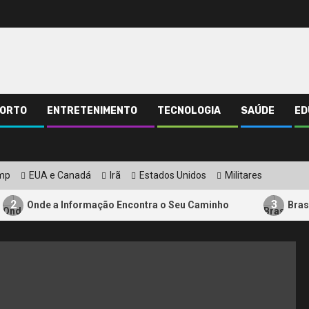
ORTO
ENTRETENIMENTO
TECNOLOGIA
SAÚDE
ED
ump
EUA e Canadá
Irã
Estados Unidos
Militares
3
e a Informação Encontra o Seu Caminho
Brasil Acelera