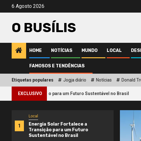
Avançar
6 Agosto 2026
para
o
O BUSÍLIS
conteúdo
HOME
NOTÍCIAS
MUNDO
LOCAL
DES
FAMOSOS E TENDÊNCIAS
Etiquetas populares
Jogja diário
Notícias
Donald T
2
 a Transição para um Futuro Sustentável no Brasil
EXCLUSIVO
Onde
Local
Energia Solar Fortalece a
1
Transição para um Futuro
Sustentável no Brasil