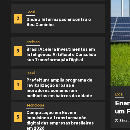
Local
2
Onde a Informação Encontra o
Seu Caminho
Notícias
Brasil Acelera Investimentos em
3
Inteligência Artificial e Consolida
sua Transformação Digital
Local
Prefeitura amplia programa de
4
revitalização urbana e
moradores comemoram
Local
melhorias em bairros da cidade
Ener
Tecnologia
um F
Computação em Nuvem
5
impulsiona a transformação
3 hora
digital das empresas brasileiras
em 2026