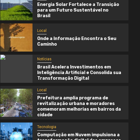
Energia Solar Fortalece a Transição
para um Futuro Sustentável no
Brasil
Local
Onde a Informação Encontra o Seu
Caminho
Notícias
Brasil Acelera Investimentos em
Inteligência Artificial e Consolida sua
Transformação Digital
Local
Prefeitura amplia programa de
Local
revitalização urbana e moradores
comemoram melhorias em bairros da
Onde a Informação Encontra o Seu
cidade
Caminho
Tecnologia
3 semanas atrás
Cynthia Oliveira
Computação em Nuvem impulsiona a