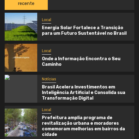
recente
Local
Energia Solar Fortalece a Transição
para um Futuro Sustentável no Brasil
Local
Onde a Informação Encontra o Seu
Caminho
Notícias
Brasil Acelera Investimentos em
Inteligência Artificial e Consolida sua
Transformação Digital
Local
Prefeitura amplia programa de
revitalização urbana e moradores
comemoram melhorias em bairros da
cidade