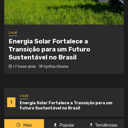
Local
Onde a Informação Encontra o Seu
Caminho
3 semanas atrás
Cynthia Oliveira
Local
1
Energia Solar Fortalece a Transição para um
Futuro Sustentável no Brasil
Mais
Popular
Tendências