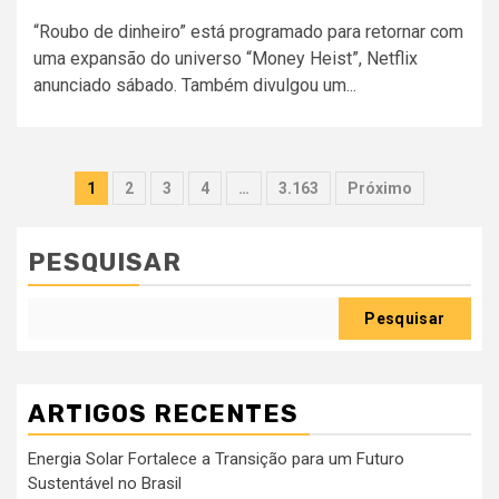
“Roubo de dinheiro” está programado para retornar com
uma expansão do universo “Money Heist”, Netflix
anunciado sábado. Também divulgou um...
Paginação
1
2
3
4
…
3.163
Próximo
dos
conteúdos
PESQUISAR
Pesquisar
ARTIGOS RECENTES
Energia Solar Fortalece a Transição para um Futuro
Sustentável no Brasil