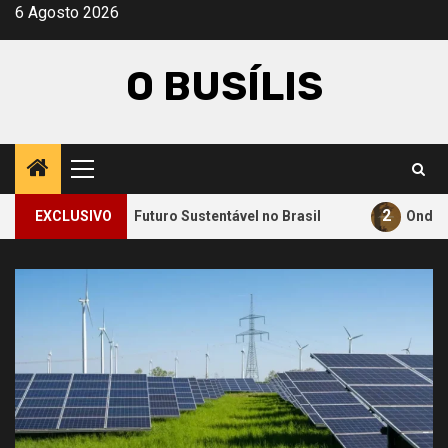
Avançar
6 Agosto 2026
para
o
O BUSÍLIS
conteúdo
Menu
principal
2
ara um Futuro Sustentável no Brasil
EXCLUSIVO
Onde a Informação