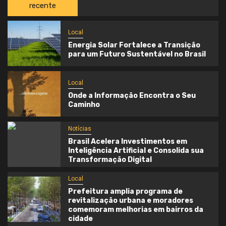
recente
Local
Energia Solar Fortalece a Transição
para um Futuro Sustentável no Brasil
Local
Onde a Informação Encontra o Seu
Caminho
Notícias
Brasil Acelera Investimentos em
Inteligência Artificial e Consolida sua
Transformação Digital
Local
Prefeitura amplia programa de
revitalização urbana e moradores
comemoram melhorias em bairros da
cidade