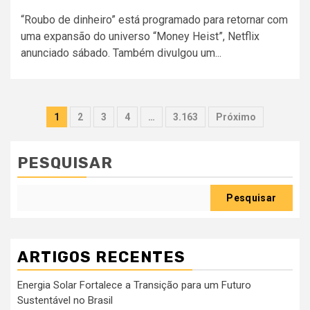
“Roubo de dinheiro” está programado para retornar com
uma expansão do universo “Money Heist”, Netflix
anunciado sábado. Também divulgou um...
Paginação
1
2
3
4
…
3.163
Próximo
dos
conteúdos
PESQUISAR
Pesquisar
ARTIGOS RECENTES
Energia Solar Fortalece a Transição para um Futuro
Sustentável no Brasil