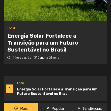
Local
Onde a Informação Encontra o Seu
Caminho
3 semanas atrás
Cynthia Oliveira
Local
1
Energia Solar Fortalece a Transição para um
Futuro Sustentável no Brasil
Mais
Popular
Tendências