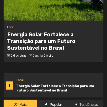
Local
Onde a Informação Encontra o Seu
Caminho
3 semanas atrás
Cynthia Oliveira
Local
1
Energia Solar Fortalece a Transição para um
Futuro Sustentável no Brasil
Mais
Popular
Tendências