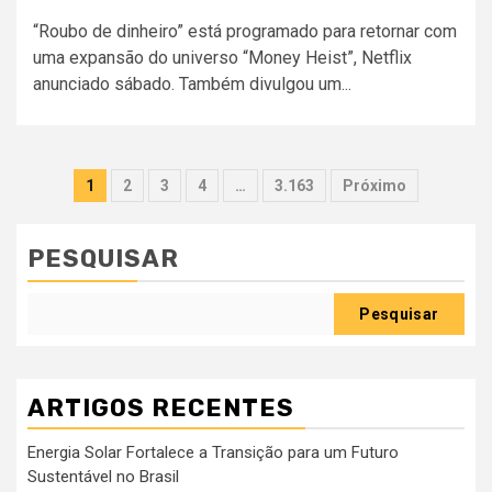
“Roubo de dinheiro” está programado para retornar com
uma expansão do universo “Money Heist”, Netflix
anunciado sábado. Também divulgou um...
Paginação
1
2
3
4
…
3.163
Próximo
dos
conteúdos
PESQUISAR
Pesquisar
ARTIGOS RECENTES
Energia Solar Fortalece a Transição para um Futuro
Sustentável no Brasil