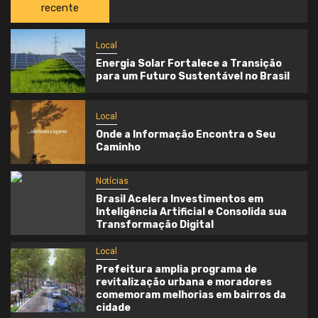
recente
Local
Energia Solar Fortalece a Transição
para um Futuro Sustentável no Brasil
Local
Onde a Informação Encontra o Seu
Caminho
Notícias
Brasil Acelera Investimentos em
Inteligência Artificial e Consolida sua
Transformação Digital
Local
Prefeitura amplia programa de
revitalização urbana e moradores
comemoram melhorias em bairros da
cidade