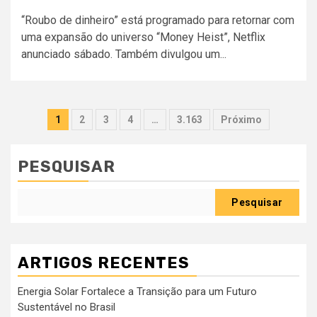
“Roubo de dinheiro” está programado para retornar com
uma expansão do universo “Money Heist”, Netflix
anunciado sábado. Também divulgou um...
Paginação
1
2
3
4
…
3.163
Próximo
dos
conteúdos
PESQUISAR
Pesquisar
ARTIGOS RECENTES
Energia Solar Fortalece a Transição para um Futuro
Sustentável no Brasil