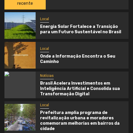
recente
Local
Energia Solar Fortalece a Transição
para um Futuro Sustentável no Brasil
Local
Onde a Informação Encontra o Seu
Caminho
Notícias
Brasil Acelera Investimentos em
Inteligência Artificial e Consolida sua
Transformação Digital
Local
Prefeitura amplia programa de
revitalização urbana e moradores
comemoram melhorias em bairros da
cidade