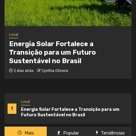
Local
Onde a Informação Encontra o Seu
Caminho
3 semanas atrás
Cynthia Oliveira
Local
1
Energia Solar Fortalece a Transição para um
Futuro Sustentável no Brasil
Mais
Popular
Tendências