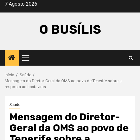
Avançar
7 Agosto 2026
para
o
O BUSÍLIS
conteúdo
Menu
principal
Início
Saúde
Mensagem do Diretor-Geral da OMS ao povo de Tenerife sobre a
resposta ao hantavírus
Saúde
Mensagem do Diretor-
Geral da OMS ao povo de
Tenerife sobre a