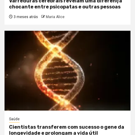
Varreduras cerebrais revelam uma diferença
chocante entre psicopatas e outras pessoas
3 meses atrás
Maria Alice
Saúde
Cientistas transferem com sucesso o gene da
longevidade e prolongam a vida útil