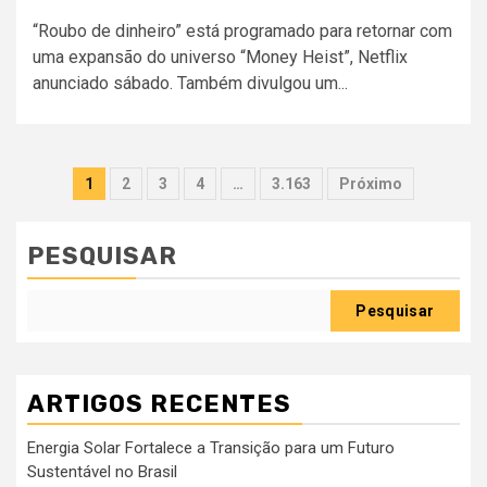
“Roubo de dinheiro” está programado para retornar com
uma expansão do universo “Money Heist”, Netflix
anunciado sábado. Também divulgou um...
Paginação
1
2
3
4
…
3.163
Próximo
dos
conteúdos
PESQUISAR
Pesquisar
ARTIGOS RECENTES
Energia Solar Fortalece a Transição para um Futuro
Sustentável no Brasil