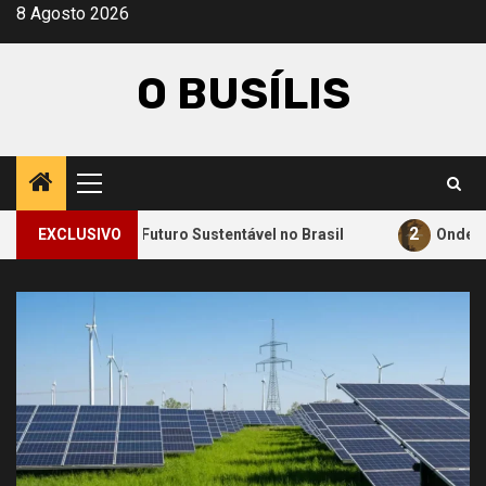
Avançar
8 Agosto 2026
para
o
O BUSÍLIS
conteúdo
Menu
principal
2
ara um Futuro Sustentável no Brasil
EXCLUSIVO
Onde a Informação