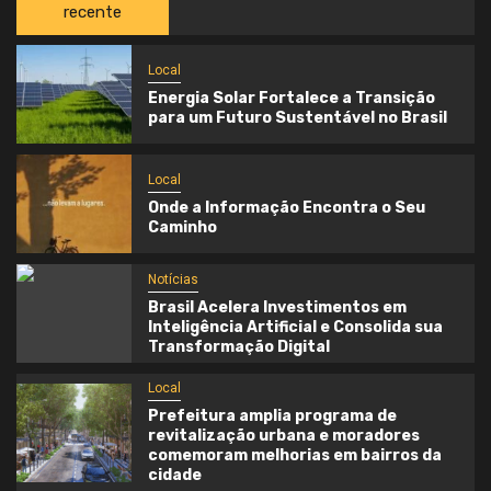
recente
Local
Energia Solar Fortalece a Transição
para um Futuro Sustentável no Brasil
Local
Onde a Informação Encontra o Seu
Caminho
Notícias
Brasil Acelera Investimentos em
Inteligência Artificial e Consolida sua
Transformação Digital
Local
Prefeitura amplia programa de
revitalização urbana e moradores
comemoram melhorias em bairros da
cidade