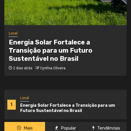
Local
Onde a Informação Encontra o Seu
Caminho
3 semanas atrás
Cynthia Oliveira
Local
1
Energia Solar Fortalece a Transição para um
Futuro Sustentável no Brasil
Mais
Popular
Tendências