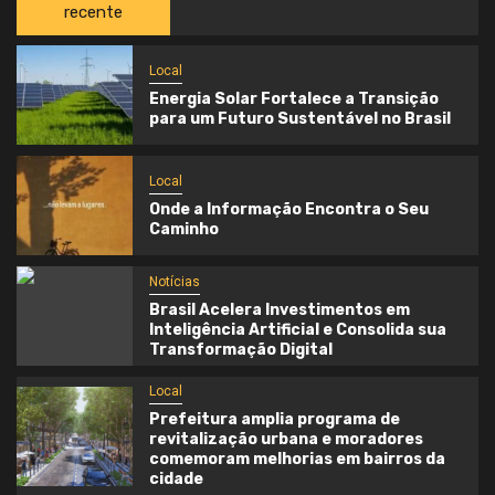
recente
Local
Energia Solar Fortalece a Transição
para um Futuro Sustentável no Brasil
Local
Onde a Informação Encontra o Seu
Caminho
Notícias
Brasil Acelera Investimentos em
Inteligência Artificial e Consolida sua
Transformação Digital
Local
Prefeitura amplia programa de
revitalização urbana e moradores
comemoram melhorias em bairros da
cidade