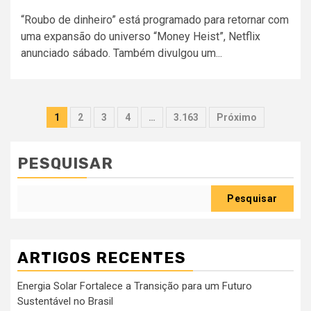
“Roubo de dinheiro” está programado para retornar com
uma expansão do universo “Money Heist”, Netflix
anunciado sábado. Também divulgou um...
Paginação
1
2
3
4
…
3.163
Próximo
dos
conteúdos
PESQUISAR
Pesquisar
ARTIGOS RECENTES
Energia Solar Fortalece a Transição para um Futuro
Sustentável no Brasil