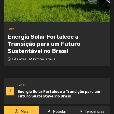
Local
Onde a Informação Encontra o Seu
Caminho
3 semanas atrás
Cynthia Oliveira
Local
1
Energia Solar Fortalece a Transição para um
Futuro Sustentável no Brasil
Mais
Popular
Tendências