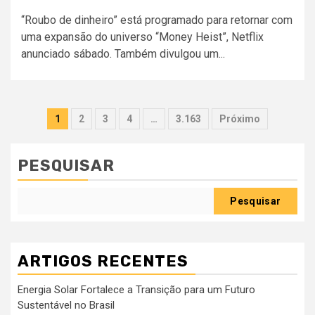
“Roubo de dinheiro” está programado para retornar com
uma expansão do universo “Money Heist”, Netflix
anunciado sábado. Também divulgou um...
Paginação
1
2
3
4
…
3.163
Próximo
dos
conteúdos
PESQUISAR
Pesquisar
ARTIGOS RECENTES
Energia Solar Fortalece a Transição para um Futuro
Sustentável no Brasil