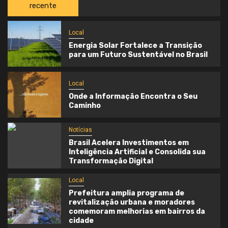
recente
Local
Energia Solar Fortalece a Transição
para um Futuro Sustentável no Brasil
Local
Onde a Informação Encontra o Seu
Caminho
Notícias
Brasil Acelera Investimentos em
Inteligência Artificial e Consolida sua
Transformação Digital
Local
Prefeitura amplia programa de
revitalização urbana e moradores
comemoram melhorias em bairros da
cidade