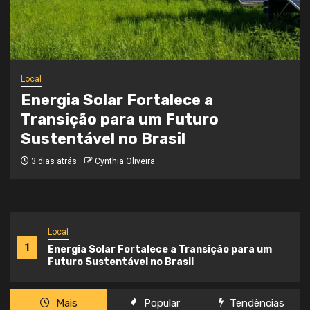
Local
Onde a Informação Encontra o Seu
Caminho
3 semanas atrás
Cynthia Oliveira
Local
1
Energia Solar Fortalece a Transição para um
Futuro Sustentável no Brasil
Mais
Popular
Tendências