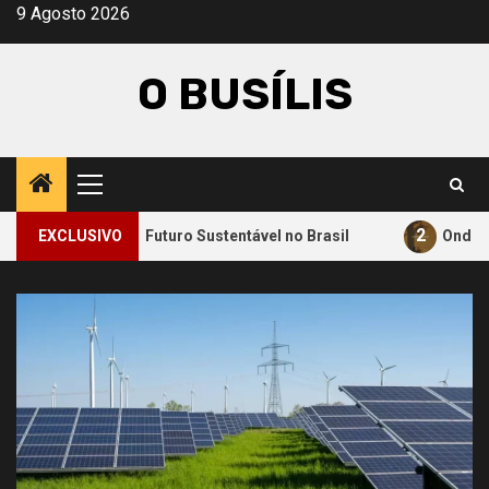
Avançar
9 Agosto 2026
para
o
O BUSÍLIS
conteúdo
Menu
principal
2
ara um Futuro Sustentável no Brasil
EXCLUSIVO
Onde a Informação