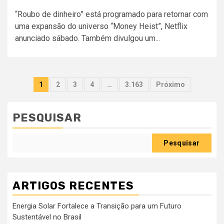
“Roubo de dinheiro” está programado para retornar com
uma expansão do universo “Money Heist”, Netflix
anunciado sábado. Também divulgou um...
Paginação
1
2
3
4
…
3.163
Próximo
dos
conteúdos
PESQUISAR
Pesquisar
ARTIGOS RECENTES
Energia Solar Fortalece a Transição para um Futuro
Sustentável no Brasil