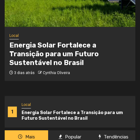
Local
Onde a Informação Encontra o Seu
Caminho
3 semanas atrás
Cynthia Oliveira
Local
1
Energia Solar Fortalece a Transição para um
Futuro Sustentável no Brasil
Mais
Popular
Tendências