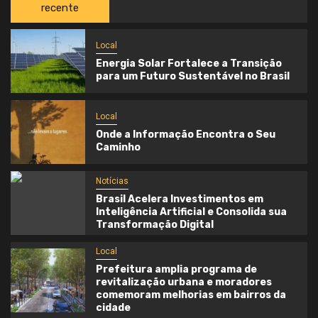
recente
Local
Energia Solar Fortalece a Transição
para um Futuro Sustentável no Brasil
Local
Onde a Informação Encontra o Seu
Caminho
Notícias
Brasil Acelera Investimentos em
Inteligência Artificial e Consolida sua
Transformação Digital
Local
Prefeitura amplia programa de
revitalização urbana e moradores
comemoram melhorias em bairros da
cidade