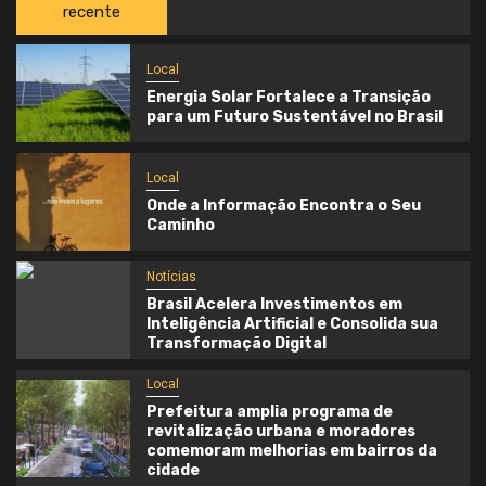
recente
Local
Energia Solar Fortalece a Transição
para um Futuro Sustentável no Brasil
Local
Onde a Informação Encontra o Seu
Caminho
Notícias
Brasil Acelera Investimentos em
Inteligência Artificial e Consolida sua
Transformação Digital
Local
Prefeitura amplia programa de
revitalização urbana e moradores
comemoram melhorias em bairros da
cidade