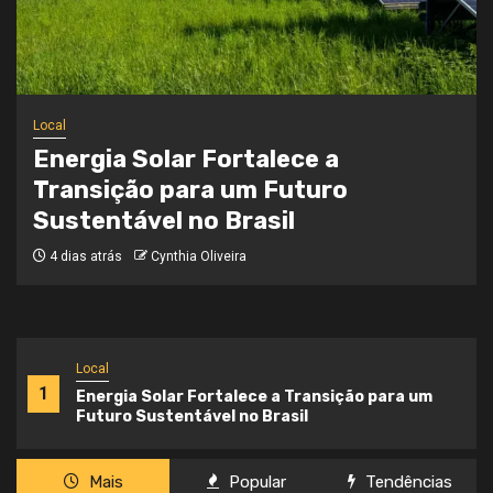
Local
Onde a Informação Encontra o Seu
Caminho
4 semanas atrás
Cynthia Oliveira
Local
1
Energia Solar Fortalece a Transição para um
Futuro Sustentável no Brasil
Mais
Popular
Tendências