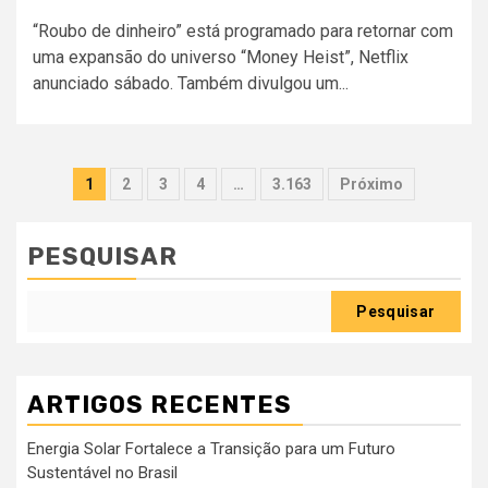
“Roubo de dinheiro” está programado para retornar com
uma expansão do universo “Money Heist”, Netflix
anunciado sábado. Também divulgou um...
Paginação
1
2
3
4
…
3.163
Próximo
dos
conteúdos
PESQUISAR
Pesquisar
ARTIGOS RECENTES
Energia Solar Fortalece a Transição para um Futuro
Sustentável no Brasil