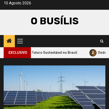
Avançar
10 Agosto 2026
para
o
O BUSÍLIS
conteúdo
Menu
principal
2
ara um Futuro Sustentável no Brasil
EXCLUSIVO
Onde a Informação