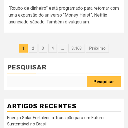
“Roubo de dinheiro” está programado para retornar com
uma expansão do universo “Money Heist”, Netflix
anunciado sábado. Também divulgou um...
Paginação
1
2
3
4
…
3.163
Próximo
dos
conteúdos
PESQUISAR
Pesquisar
ARTIGOS RECENTES
Energia Solar Fortalece a Transição para um Futuro
Sustentável no Brasil