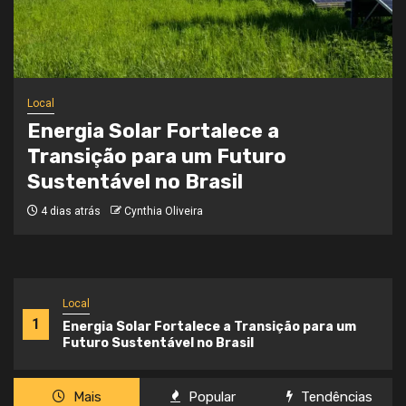
Local
Onde a Informação Encontra o Seu
Caminho
4 semanas atrás
Cynthia Oliveira
Local
1
Energia Solar Fortalece a Transição para um
Futuro Sustentável no Brasil
Mais
Popular
Tendências