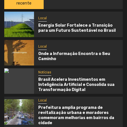
recente
Local
Energia Solar Fortalece a Transição
para um Futuro Sustentável no Brasil
Local
Onde a Informação Encontra o Seu
Caminho
Notícias
Brasil Acelera Investimentos em
Inteligência Artificial e Consolida sua
Transformação Digital
Local
Prefeitura amplia programa de
revitalização urbana e moradores
comemoram melhorias em bairros da
cidade