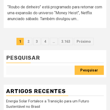
“Roubo de dinheiro” está programado para retornar com
uma expansão do universo “Money Heist”, Netflix
anunciado sábado. Também divulgou um...
Paginação
1
2
3
4
…
3.163
Próximo
dos
conteúdos
PESQUISAR
Pesquisar
ARTIGOS RECENTES
Energia Solar Fortalece a Transição para um Futuro
Sustentável no Brasil