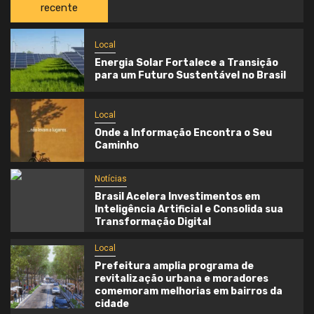
recente
Local
Energia Solar Fortalece a Transição
para um Futuro Sustentável no Brasil
Local
Onde a Informação Encontra o Seu
Caminho
Notícias
Brasil Acelera Investimentos em
Inteligência Artificial e Consolida sua
Transformação Digital
Local
Prefeitura amplia programa de
revitalização urbana e moradores
comemoram melhorias em bairros da
cidade