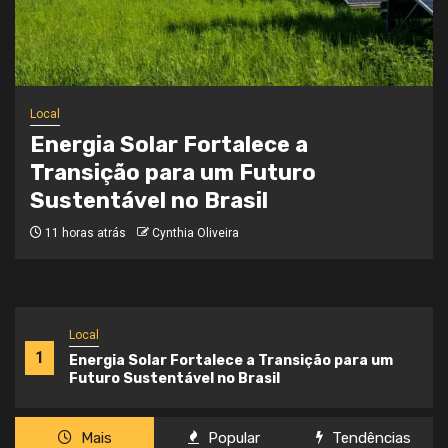
Local
Onde a Informação Encontra o Seu
Caminho
3 semanas atrás
Cynthia Oliveira
Local
1
Energia Solar Fortalece a Transição para um
Futuro Sustentável no Brasil
Mais
Popular
Tendências