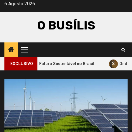
Avançar
6 Agosto 2026
para
o
O BUSÍLIS
conteúdo
Menu
principal
2
para um Futuro Sustentável no Brasil
EXCLUSIVO
Onde a Informaçã