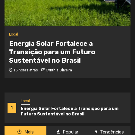
Local
Onde a Informação Encontra o Seu
Caminho
3 semanas atrás
Cynthia Oliveira
Local
1
Energia Solar Fortalece a Transição para um
Futuro Sustentável no Brasil
Mais
Popular
Tendências