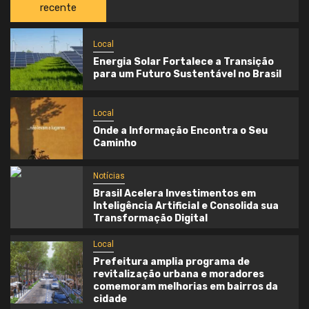
recente
Local
Energia Solar Fortalece a Transição
para um Futuro Sustentável no Brasil
Local
Onde a Informação Encontra o Seu
Caminho
Notícias
Brasil Acelera Investimentos em
Inteligência Artificial e Consolida sua
Transformação Digital
Local
Prefeitura amplia programa de
revitalização urbana e moradores
comemoram melhorias em bairros da
cidade