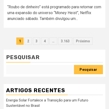
“Roubo de dinheiro” está programado para retornar com
uma expansão do universo “Money Heist”, Netflix
anunciado sábado. Também divulgou um...
Paginação
1
2
3
4
…
3.163
Próximo
dos
conteúdos
PESQUISAR
Pesquisar
ARTIGOS RECENTES
Energia Solar Fortalece a Transição para um Futuro
Sustentável no Brasil