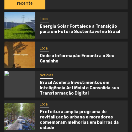
recente
Local
Energia Solar Fortalece a Transição
para um Futuro Sustentável no Brasil
Local
Onde a Informação Encontra o Seu
Caminho
Notícias
Brasil Acelera Investimentos em
Inteligência Artificial e Consolida sua
Transformação Digital
Local
Prefeitura amplia programa de
revitalização urbana e moradores
comemoram melhorias em bairros da
cidade