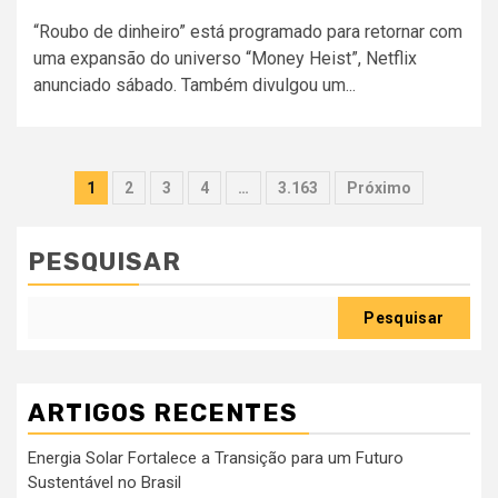
“Roubo de dinheiro” está programado para retornar com
uma expansão do universo “Money Heist”, Netflix
anunciado sábado. Também divulgou um...
Paginação
1
2
3
4
…
3.163
Próximo
dos
conteúdos
PESQUISAR
Pesquisar
ARTIGOS RECENTES
Energia Solar Fortalece a Transição para um Futuro
Sustentável no Brasil