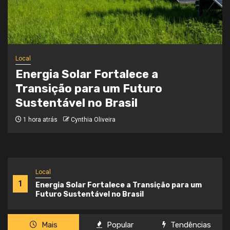
Local
Onde a Informação Encontra o Seu
Caminho
3 semanas atrás
Cynthia Oliveira
Local
1
Energia Solar Fortalece a Transição para um
Futuro Sustentável no Brasil
Mais
Popular
Tendências