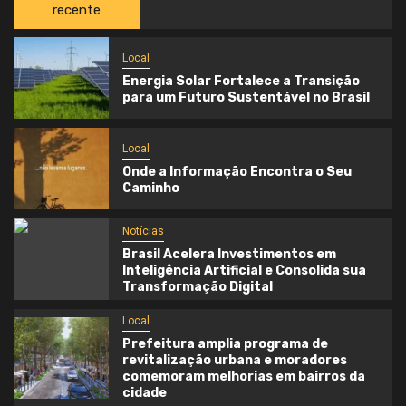
recente
Local
Energia Solar Fortalece a Transição
para um Futuro Sustentável no Brasil
Local
Onde a Informação Encontra o Seu
Caminho
Notícias
Brasil Acelera Investimentos em
Inteligência Artificial e Consolida sua
Transformação Digital
Local
Prefeitura amplia programa de
revitalização urbana e moradores
comemoram melhorias em bairros da
cidade