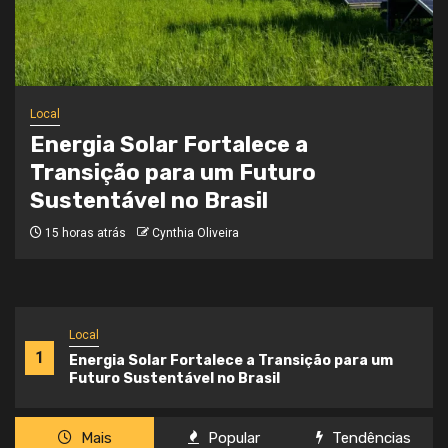
Local
Onde a Informação Encontra o Seu
Caminho
3 semanas atrás
Cynthia Oliveira
Local
1
Energia Solar Fortalece a Transição para um
Futuro Sustentável no Brasil
Mais
Popular
Tendências