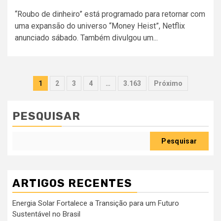
“Roubo de dinheiro” está programado para retornar com
uma expansão do universo “Money Heist”, Netflix
anunciado sábado. Também divulgou um...
Paginação
1
2
3
4
…
3.163
Próximo
dos
conteúdos
PESQUISAR
Pesquisar
ARTIGOS RECENTES
Energia Solar Fortalece a Transição para um Futuro
Sustentável no Brasil