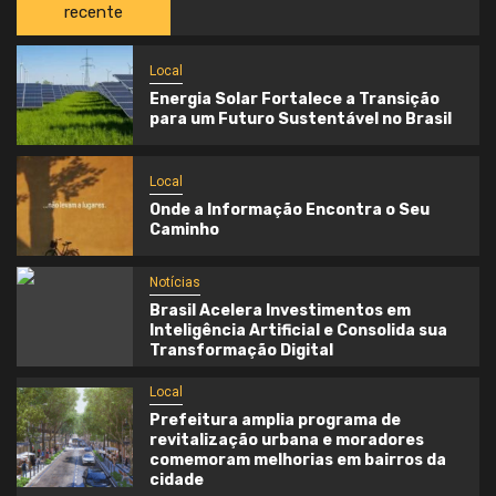
recente
Local
Energia Solar Fortalece a Transição
para um Futuro Sustentável no Brasil
Local
Onde a Informação Encontra o Seu
Caminho
Notícias
Brasil Acelera Investimentos em
Inteligência Artificial e Consolida sua
Transformação Digital
Local
Prefeitura amplia programa de
revitalização urbana e moradores
comemoram melhorias em bairros da
cidade