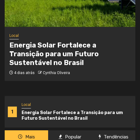
Local
Onde a Informação Encontra o Seu
Caminho
4 semanas atrás
Cynthia Oliveira
Local
1
Energia Solar Fortalece a Transição para um
Futuro Sustentável no Brasil
Mais
Popular
Tendências