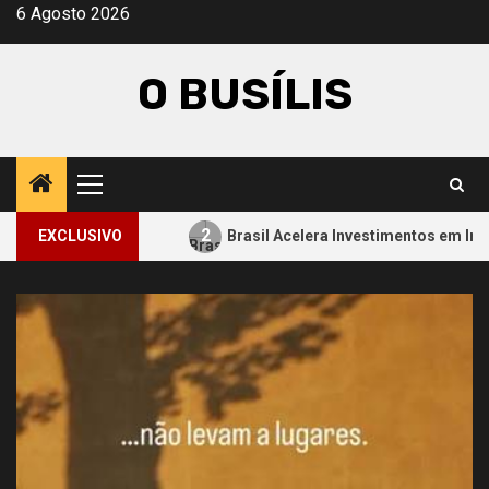
Avançar
6 Agosto 2026
para
o
O BUSÍLIS
conteúdo
Menu
principal
2
aminho
EXCLUSIVO
Brasil Acelera Investimentos em Inteligência Ar