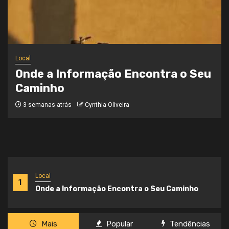
Notícias
Brasil Acelera Investimentos em
Inteligência Artificial e Consolida
sua Transformação Digital
3 semanas atrás
Cynthia Oliveira
Local
1
Onde a Informação Encontra o Seu Caminho
Mais
Popular
Tendências