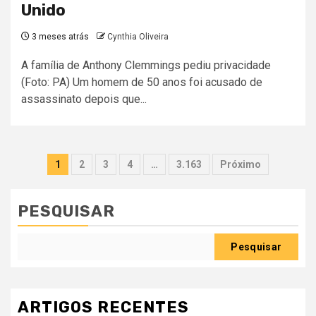
Unido
3 meses atrás
Cynthia Oliveira
A família de Anthony Clemmings pediu privacidade
(Foto: PA) Um homem de 50 anos foi acusado de
assassinato depois que...
Paginação
1
2
3
4
…
3.163
Próximo
dos
conteúdos
PESQUISAR
Pesquisar
ARTIGOS RECENTES