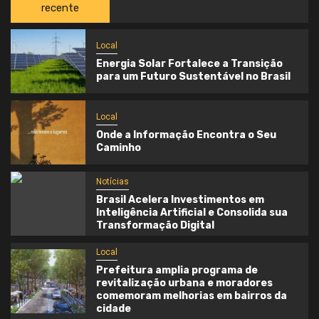
recente
Local
Energia Solar Fortalece a Transição
para um Futuro Sustentável no Brasil
Local
Onde a Informação Encontra o Seu
Caminho
Notícias
Brasil Acelera Investimentos em
Inteligência Artificial e Consolida sua
Transformação Digital
Local
Prefeitura amplia programa de
revitalização urbana e moradores
comemoram melhorias em bairros da
cidade