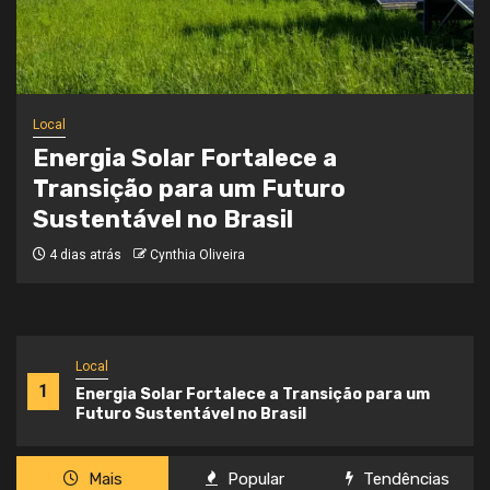
Local
Onde a Informação Encontra o Seu
Caminho
4 semanas atrás
Cynthia Oliveira
Local
1
Energia Solar Fortalece a Transição para um
Futuro Sustentável no Brasil
Mais
Popular
Tendências