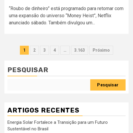
“Roubo de dinheiro” está programado para retornar com
uma expansão do universo “Money Heist”, Netflix
anunciado sábado. Também divulgou um...
Paginação
1
2
3
4
…
3.163
Próximo
dos
conteúdos
PESQUISAR
Pesquisar
ARTIGOS RECENTES
Energia Solar Fortalece a Transição para um Futuro
Sustentável no Brasil